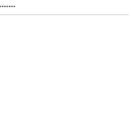
*******