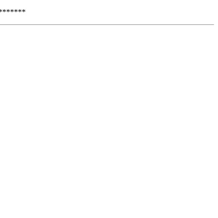
*******