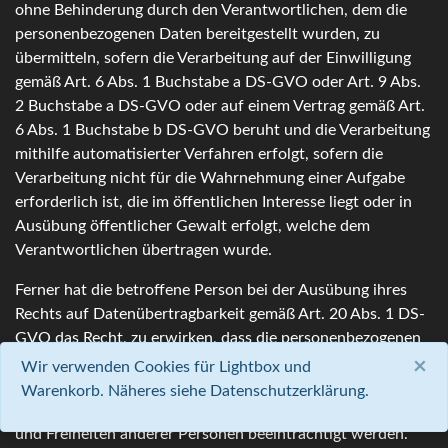
ohne Behinderung durch den Verantwortlichen, dem die
personenbezogenen Daten bereitgestellt wurden, zu
übermitteln, sofern die Verarbeitung auf der Einwilligung
gemäß Art. 6 Abs. 1 Buchstabe a DS-GVO oder Art. 9 Abs.
2 Buchstabe a DS-GVO oder auf einem Vertrag gemäß Art.
6 Abs. 1 Buchstabe b DS-GVO beruht und die Verarbeitung
mithilfe automatisierter Verfahren erfolgt, sofern die
Verarbeitung nicht für die Wahrnehmung einer Aufgabe
erforderlich ist, die im öffentlichen Interesse liegt oder in
Ausübung öffentlicher Gewalt erfolgt, welche dem
Verantwortlichen übertragen wurde.
Ferner hat die betroffene Person bei der Ausübung ihres
Rechts auf Datenübertragbarkeit gemäß Art. 20 Abs. 1 DS-
GVO das Recht, zu erwirken, dass die personenbezogenen
Daten direkt von einem Verantwortlichen an einen anderen
×
Wir verwenden Cookies für Lightbox und
Verantwortlichen übermittelt werden, soweit dies
Warenkorb. Näheres siehe Datenschutzerklärung.
technisch machbar ist und sofern hiervon nicht die Rechte
und Freiheiten anderer Personen beeinträchtigt werden.