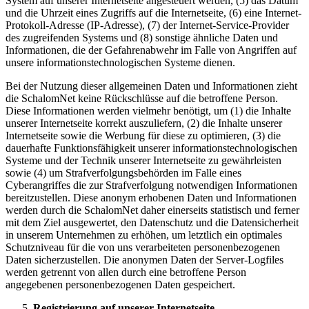
System auf unserer Internetseite angesteuert werden, (5) das Datum
und die Uhrzeit eines Zugriffs auf die Internetseite, (6) eine Internet-
Protokoll-Adresse (IP-Adresse), (7) der Internet-Service-Provider
des zugreifenden Systems und (8) sonstige ähnliche Daten und
Informationen, die der Gefahrenabwehr im Falle von Angriffen auf
unsere informationstechnologischen Systeme dienen.
Bei der Nutzung dieser allgemeinen Daten und Informationen zieht
die SchalomNet keine Rückschlüsse auf die betroffene Person.
Diese Informationen werden vielmehr benötigt, um (1) die Inhalte
unserer Internetseite korrekt auszuliefern, (2) die Inhalte unserer
Internetseite sowie die Werbung für diese zu optimieren, (3) die
dauerhafte Funktionsfähigkeit unserer informationstechnologischen
Systeme und der Technik unserer Internetseite zu gewährleisten
sowie (4) um Strafverfolgungsbehörden im Falle eines
Cyberangriffes die zur Strafverfolgung notwendigen Informationen
bereitzustellen. Diese anonym erhobenen Daten und Informationen
werden durch die SchalomNet daher einerseits statistisch und ferner
mit dem Ziel ausgewertet, den Datenschutz und die Datensicherheit
in unserem Unternehmen zu erhöhen, um letztlich ein optimales
Schutzniveau für die von uns verarbeiteten personenbezogenen
Daten sicherzustellen. Die anonymen Daten der Server-Logfiles
werden getrennt von allen durch eine betroffene Person
angegebenen personenbezogenen Daten gespeichert.
Registrierung auf unserer Internetseite