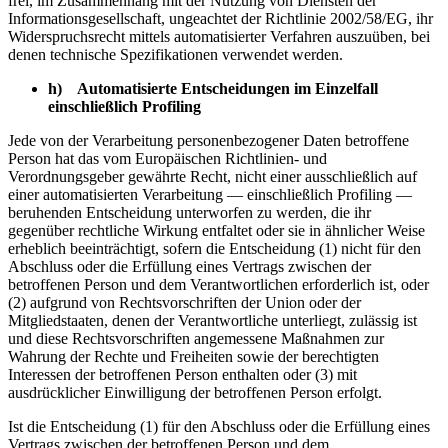
frei, im Zusammenhang mit der Nutzung von Diensten der
Informationsgesellschaft, ungeachtet der Richtlinie 2002/58/EG, ihr
Widerspruchsrecht mittels automatisierter Verfahren auszuüben, bei
denen technische Spezifikationen verwendet werden.
h) Automatisierte Entscheidungen im Einzelfall
einschließlich Profiling
Jede von der Verarbeitung personenbezogener Daten betroffene
Person hat das vom Europäischen Richtlinien- und
Verordnungsgeber gewährte Recht, nicht einer ausschließlich auf
einer automatisierten Verarbeitung — einschließlich Profiling —
beruhenden Entscheidung unterworfen zu werden, die ihr
gegenüber rechtliche Wirkung entfaltet oder sie in ähnlicher Weise
erheblich beeinträchtigt, sofern die Entscheidung (1) nicht für den
Abschluss oder die Erfüllung eines Vertrags zwischen der
betroffenen Person und dem Verantwortlichen erforderlich ist, oder
(2) aufgrund von Rechtsvorschriften der Union oder der
Mitgliedstaaten, denen der Verantwortliche unterliegt, zulässig ist
und diese Rechtsvorschriften angemessene Maßnahmen zur
Wahrung der Rechte und Freiheiten sowie der berechtigten
Interessen der betroffenen Person enthalten oder (3) mit
ausdrücklicher Einwilligung der betroffenen Person erfolgt.
Ist die Entscheidung (1) für den Abschluss oder die Erfüllung eines
Vertrags zwischen der betroffenen Person und dem